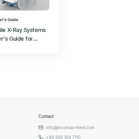
er's Guide
ile X-Ray Systems
r's Guide for
itals in the Middle
Contact
info@ecomax-med.com
+90 555 104 7110