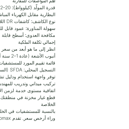
أهم المواصفات للمقارنة
قدرة المولّد (كيلوواط):
20–32 كيلوواط للأقسام العامة، و40+ كيلوواط للمرضى ذوي الأوزان العالية وتصوير الصدر.
البطارية مقابل الكهرباء المبا
نوع الكاشف:
كاشفات DR اللاسلكية تتيح معاينة فورية وسير عمل أسرع من نظام CR.
سهولة المناورة:
عمود قابل للطي ودوران
مكافحة العدوى:
أسطح قابلة لل
إجمالي تكلفة الملكية
انظر إلى ما هو أبعد من سعر 
أنبوب الأشعة (عادة 1–2 سنة أو 100,000 صورة).
قائمة تقييم المورد للمستشفيا
التسجيل المحلي: SFDA (السعودية)، MOHAP (الإمارات)، EDA (مصر) — تأكد قبل المناقصة.
توفر واجهة استخدام ودليل تشغي
تركيب ميداني وتدريب للمهندس
اتفاقية مستوى خدمة لزمن الاستجابة (24 أو 48 سا
قطع غيار مخزنة في منطقتك 
الخلاصة
بالنسبة للمستشفيات في الخليج
وراء أرخص سعر. تقدم Ecomax أجهزة أشعة متنقلة DR من تصنيع تركي مع دعم باللغة العربية وشركاء خدمة إقليميين.