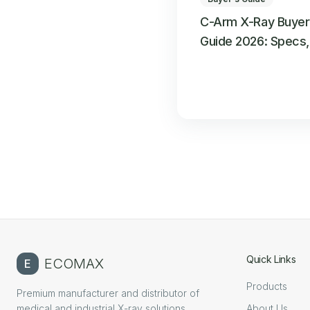
C-Arm X-Ray Buyer
Guide 2026: Specs,
Price Ranges, and 
to Ask Suppliers
Quick Links
ECOMAX
E
Products
Premium manufacturer and distributor of
medical and industrial X-ray solutions.
About Us